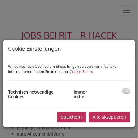
Navig
JOBS BEI RIT - RIHACEK
IMMOBILIEN TREUHAND
Cookie Einstellungen
Wir verwenden Cookies um Einstellungen zu speichern. Nähere
Informationen finden Sie in unserer
Cookie Policy
.
IMMOBILIENFACHBERATER/INNEN
Sie bieten:
Abschlussstärke
Technisch notwendige
immer
Cookies
aktiv
eigenen PKW
eigenes Organisationstalent
einschlägige Branchenkenntnisse von Vorteil (nicht
Bedingung - auch Quereinsteiger und Frauen nach
Speichern
Alle akzeptieren
einer Kinderpause sind willkommen)
gepflegte Umgangsformen
gute Allgemeinbildung